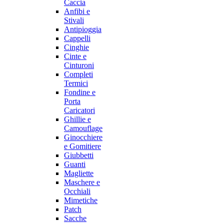
Caccia
Anfibi e
Stivali
Antipioggia
Cappelli
Cinghie
Cinte e
Cinturoni
Completi
Termici
Fondine e
Porta
Caricatori
Ghillie e
Camouflage
Ginocchiere
e Gomitiere
Giubbetti
Guanti
Magliette
Maschere e
Occhiali
Mimetiche
Patch
Sacche