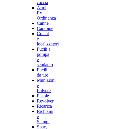
caccia
Armi
Ex
Ordinanza
Canne
Carabine
Collari
e
localizzatori
Fucili a
pompa
e
semiauto
Fucili
da tiro
Munizioni
e
Polvere
Pistole
Revolver
Ricarica
Richiami
e
Stampi
Spary