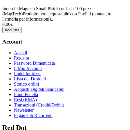
Inneschi Magtech Small Pistol conf. da 100 pezzi
(MagTech)Prodotto non acquistabile con PayPal (contattare
l'armeria per informazioni)..
0,00€
Acquista
Account
Accedi
Registra
Password Dimenticata
Il Mio Account
I miei Indirizzi
Lista dei Desideri
Storico ordini
Acquisti Digitali Scaricabili
Punti Fedeltà
Resi (RMA)
Transazioni (Crediti/Debiti)
Newsletter
Pagamenti Ricorrenti
Red Dot