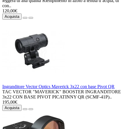
leggera di alta qualita`Riempimento in azoto a tenuta d’acqua, di
con..
120,00€
Acquista
Ingranditore Vector Optics Maverick 3x22 con base Pivot QR
TAC VECTOR "MAVERICK" BOOSTER INGRANDITORE
3x22 CON BASE PIVOT PICATINNY QR (SCMF-41P)..
195,00€
Acquista