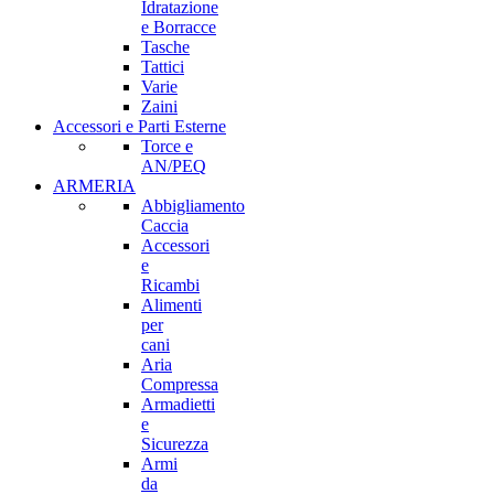
Idratazione
e Borracce
Tasche
Tattici
Varie
Zaini
Accessori e Parti Esterne
Torce e
AN/PEQ
ARMERIA
Abbigliamento
Caccia
Accessori
e
Ricambi
Alimenti
per
cani
Aria
Compressa
Armadietti
e
Sicurezza
Armi
da