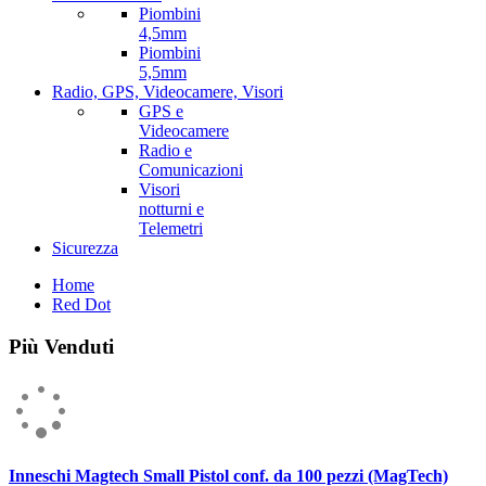
Piombini
4,5mm
Piombini
5,5mm
Radio, GPS, Videocamere, Visori
GPS e
Videocamere
Radio e
Comunicazioni
Visori
notturni e
Telemetri
Sicurezza
Home
Red Dot
Più Venduti
Inneschi Magtech Small Pistol conf. da 100 pezzi (MagTech)