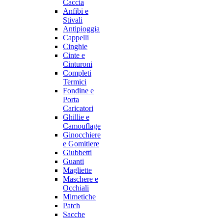
Caccia
Anfibi e
Stivali
Antipioggia
Cappelli
Cinghie
Cinte e
Cinturoni
Completi
Termici
Fondine e
Porta
Caricatori
Ghillie e
Camouflage
Ginocchiere
e Gomitiere
Giubbetti
Guanti
Magliette
Maschere e
Occhiali
Mimetiche
Patch
Sacche