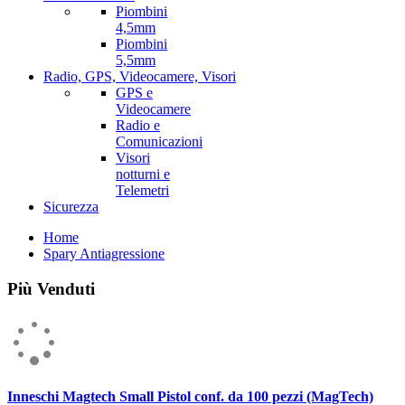
Piombini
4,5mm
Piombini
5,5mm
Radio, GPS, Videocamere, Visori
GPS e
Videocamere
Radio e
Comunicazioni
Visori
notturni e
Telemetri
Sicurezza
Home
Spary Antiagressione
Più Venduti
Inneschi Magtech Small Pistol conf. da 100 pezzi (MagTech)