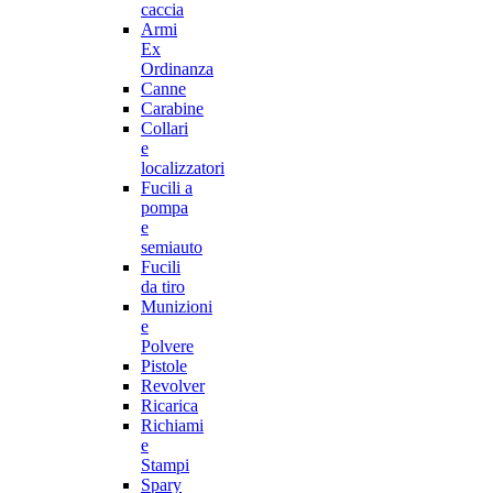
caccia
Armi
Ex
Ordinanza
Canne
Carabine
Collari
e
localizzatori
Fucili a
pompa
e
semiauto
Fucili
da tiro
Munizioni
e
Polvere
Pistole
Revolver
Ricarica
Richiami
e
Stampi
Spary