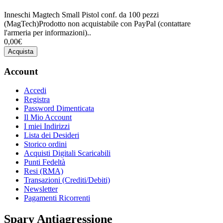
Inneschi Magtech Small Pistol conf. da 100 pezzi
(MagTech)Prodotto non acquistabile con PayPal (contattare
l'armeria per informazioni)..
0,00€
Acquista
Account
Accedi
Registra
Password Dimenticata
Il Mio Account
I miei Indirizzi
Lista dei Desideri
Storico ordini
Acquisti Digitali Scaricabili
Punti Fedeltà
Resi (RMA)
Transazioni (Crediti/Debiti)
Newsletter
Pagamenti Ricorrenti
Spary Antiagressione