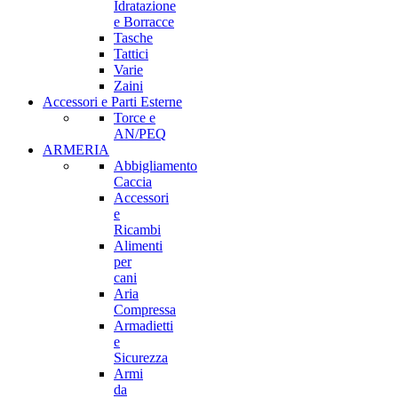
Idratazione
e Borracce
Tasche
Tattici
Varie
Zaini
Accessori e Parti Esterne
Torce e
AN/PEQ
ARMERIA
Abbigliamento
Caccia
Accessori
e
Ricambi
Alimenti
per
cani
Aria
Compressa
Armadietti
e
Sicurezza
Armi
da