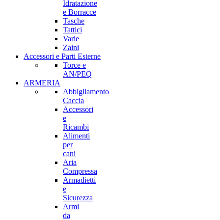
Idratazione
e Borracce
Tasche
Tattici
Varie
Zaini
Accessori e Parti Esterne
Torce e
AN/PEQ
ARMERIA
Abbigliamento
Caccia
Accessori
e
Ricambi
Alimenti
per
cani
Aria
Compressa
Armadietti
e
Sicurezza
Armi
da