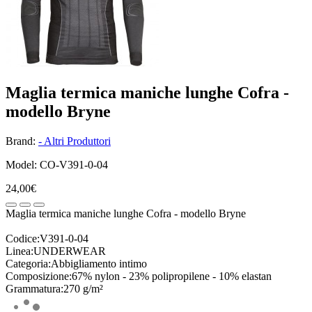
Maglia termica maniche lunghe Cofra -
modello Bryne
Brand:
- Altri Produttori
Model: CO-V391-0-04
24,00€
Maglia termica maniche lunghe Cofra - modello Bryne
Codice:V391-0-04
Linea:UNDERWEAR
Categoria:Abbigliamento intimo
Composizione:67% nylon - 23% polipropilene - 10% elastan
Grammatura:270 g/m²