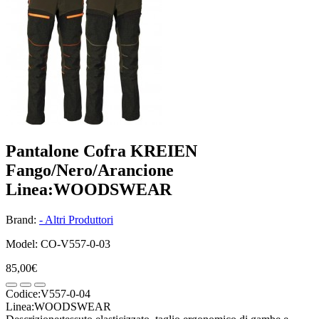
Pantalone Cofra KREIEN
Fango/Nero/Arancione
Linea:WOODSWEAR
Brand:
- Altri Produttori
Model: CO-V557-0-03
85,00€
Codice:V557-0-04
Linea:WOODSWEAR