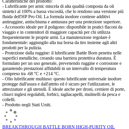
Caratteristiche del prodotto:
- Lubrificante per armi: miscela di alta qualità composta da oli
sintetici al 100% a bassa viscosità, che lo rendono una versione più
fluida dell'HP Pro Oil. La formula inodore contiene additivi
antiruggine, antischiuma e antiusura per una protezione superiore.
- Accessorio ideale per il poligono: disponibile in pratici flaconi da
viaggio e in contenitori di maggiore capacità per chi utilizza
frequentemente le proprie armi. La manutenzione regolare è
fondamentale: aggiungilo alla tua borsa da tiro insieme agli altri
prodotti per la pulizia.
- Protezione dalla ruggine: il lubrificante Battle Born penetra nelle
superfici metalliche, creando una barriera protettiva duratura. È
formulato per un uso generale, prevenendo ruggine e corrosione e
garantendo prestazioni affidabili in un intervallo di temperatura
compreso tra -68 °C e +214 °C.
- Olio lubrificante multiuso: questo lubrificante universale inodore
protegge dall'usura e dall'attrito ed è sicuro per l'utilizzatore, le
attrezzature e gli utensili. È ideale anche per droni, cerniere di porte,
chiavi inglesi regolabili, forbici, tagliacapelli, mulinelli da pesca e
coltelli.
- Prodotto negli Stati Uniti.
BREAKTHROUGH BATTLE BORN HIGH-PURITY OIL