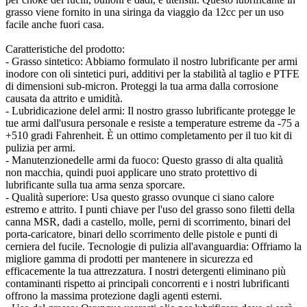
grasso viene fornito in una siringa da viaggio da 12cc per un uso
facile anche fuori casa.
Caratteristiche del prodotto:
- Grasso sintetico: Abbiamo formulato il nostro lubrificante per armi
inodore con oli sintetici puri, additivi per la stabilità al taglio e PTFE
di dimensioni sub-micron. Proteggi la tua arma dalla corrosione
causata da attrito e umidità.
- Lubridicazione delel armi: Il nostro grasso lubrificante protegge le
tue armi dall'usura personale e resiste a temperature estreme da -75 a
+510 gradi Fahrenheit. È un ottimo completamento per il tuo kit di
pulizia per armi.
- Manutenzionedelle armi da fuoco: Questo grasso di alta qualità
non macchia, quindi puoi applicare uno strato protettivo di
lubrificante sulla tua arma senza sporcare.
- Qualità superiore: Usa questo grasso ovunque ci siano calore
estremo e attrito. I punti chiave per l'uso del grasso sono filetti della
canna MSR, dadi a castello, molle, perni di scorrimento, binari del
porta-caricatore, binari dello scorrimento delle pistole e punti di
cerniera del fucile. Tecnologie di pulizia all'avanguardia: Offriamo la
migliore gamma di prodotti per mantenere in sicurezza ed
efficacemente la tua attrezzatura. I nostri detergenti eliminano più
contaminanti rispetto ai principali concorrenti e i nostri lubrificanti
offrono la massima protezione dagli agenti esterni.