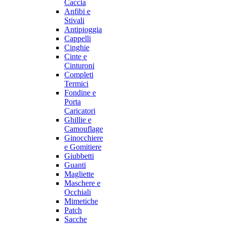
Caccia
Anfibi e
Stivali
Antipioggia
Cappelli
Cinghie
Cinte e
Cinturoni
Completi
Termici
Fondine e
Porta
Caricatori
Ghillie e
Camouflage
Ginocchiere
e Gomitiere
Giubbetti
Guanti
Magliette
Maschere e
Occhiali
Mimetiche
Patch
Sacche