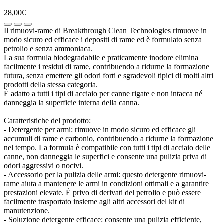
28,00€
Il rimuovi-rame di Breakthrough Clean Technologies rimuove in
modo sicuro ed efficace i depositi di rame ed è formulato senza
petrolio e senza ammoniaca.
La sua formula biodegradabile e praticamente inodore elimina
facilmente i residui di rame, contribuendo a ridurne la formazione
futura, senza emettere gli odori forti e sgradevoli tipici di molti altri
prodotti della stessa categoria.
È adatto a tutti i tipi di acciaio per canne rigate e non intacca né
danneggia la superficie interna della canna.
Caratteristiche del prodotto:
- Detergente per armi: rimuove in modo sicuro ed efficace gli
accumuli di rame e carbonio, contribuendo a ridurne la formazione
nel tempo. La formula è compatibile con tutti i tipi di acciaio delle
canne, non danneggia le superfici e consente una pulizia priva di
odori aggressivi o nocivi.
- Accessorio per la pulizia delle armi: questo detergente rimuovi-
rame aiuta a mantenere le armi in condizioni ottimali e a garantire
prestazioni elevate. È privo di derivati del petrolio e può essere
facilmente trasportato insieme agli altri accessori del kit di
manutenzione.
- Soluzione detergente efficace: consente una pulizia efficiente,