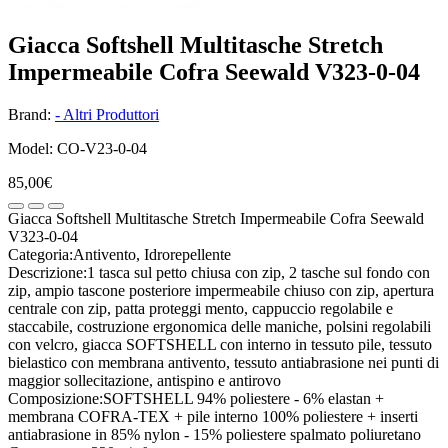
Giacca Softshell Multitasche Stretch
Impermeabile Cofra Seewald V323-0-04
Brand:
- Altri Produttori
Model: CO-V23-0-04
85,00€
Giacca Softshell Multitasche Stretch Impermeabile Cofra Seewald
V323-0-04
Categoria:Antivento, Idrorepellente
Descrizione:1 tasca sul petto chiusa con zip, 2 tasche sul fondo con
zip, ampio tascone posteriore impermeabile chiuso con zip, apertura
centrale con zip, patta proteggi mento, cappuccio regolabile e
staccabile, costruzione ergonomica delle maniche, polsini regolabili
con velcro, giacca SOFTSHELL con interno in tessuto pile, tessuto
bielastico con membrana antivento, tessuto antiabrasione nei punti di
maggior sollecitazione, antispino e antirovo
Composizione:SOFTSHELL 94% poliestere - 6% elastan +
membrana COFRA-TEX + pile interno 100% poliestere + inserti
antiabrasione in 85% nylon - 15% poliestere spalmato poliuretano