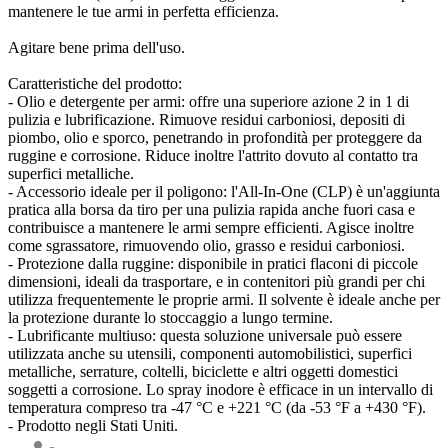
mantenere le tue armi in perfetta efficienza.
Agitare bene prima dell'uso.
Caratteristiche del prodotto:
- Olio e detergente per armi: offre una superiore azione 2 in 1 di
pulizia e lubrificazione. Rimuove residui carboniosi, depositi di
piombo, olio e sporco, penetrando in profondità per proteggere da
ruggine e corrosione. Riduce inoltre l'attrito dovuto al contatto tra
superfici metalliche.
- Accessorio ideale per il poligono: l'All-In-One (CLP) è un'aggiunta
pratica alla borsa da tiro per una pulizia rapida anche fuori casa e
contribuisce a mantenere le armi sempre efficienti. Agisce inoltre
come sgrassatore, rimuovendo olio, grasso e residui carboniosi.
- Protezione dalla ruggine: disponibile in pratici flaconi di piccole
dimensioni, ideali da trasportare, e in contenitori più grandi per chi
utilizza frequentemente le proprie armi. Il solvente è ideale anche per
la protezione durante lo stoccaggio a lungo termine.
- Lubrificante multiuso: questa soluzione universale può essere
utilizzata anche su utensili, componenti automobilistici, superfici
metalliche, serrature, coltelli, biciclette e altri oggetti domestici
soggetti a corrosione. Lo spray inodore è efficace in un intervallo di
temperatura compreso tra -47 °C e +221 °C (da -53 °F a +430 °F).
- Prodotto negli Stati Uniti.