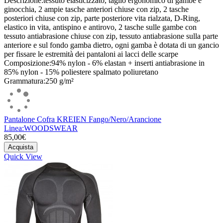
Descrizione:tessuto elasticizzato, taglio ergonomico di gambe e
ginocchia, 2 ampie tasche anteriori chiuse con zip, 2 tasche
posteriori chiuse con zip, parte posteriore vita rialzata, D-Ring,
elastico in vita, antispino e antirovo, 2 tasche sulle gambe con
tessuto antiabrasione chiuse con zip, tessuto antiabrasione sulla parte
anteriore e sul fondo gamba dietro, ogni gamba è dotata di un gancio
per fissare le estremità dei pantaloni ai lacci delle scarpe
Composizione:94% nylon - 6% elastan + inserti antiabrasione in
85% nylon - 15% poliestere spalmato poliuretano
Grammatura:250 g/m²
Pantalone Cofra KREIEN Fango/Nero/Arancione
Linea:WOODSWEAR
85,00€
Acquista
Quick View