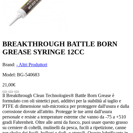
BREAKTHROUGH BATTLE BORN
GREASE SYRINGE 12CC
Brand:
- Altri Produttori
Model: BG-540683
21,00€
Il Breakthrough Clean Technologies® Battle Born Grease è
formulato con oli sintetici puri, additivi per la stabilità al taglio e
PTFE di dimensione sub-micronica per proteggere dall'usura e dalla
corrosione dovute all'attrito. Protegge le tue armi dall'usura
personale e resiste a temperature estreme che vanno da -75 a +510
gradi Fahrenheit. Oltre alle armi da fuoco, puoi usare questo grasso
su cerniere di coltelli, mulinelli da pesca, fucili a ripetizione, canne
per choke dei fucili, bulloni e dadi, e utensili. Questo lubrificante in