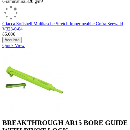
Grammatura:320 g/m²
Giacca Softshell Multitasche Stretch Impermeabile Cofra Seewald
V323-0-04
85,00€
Acquista
Quick View
BREAKTHROUGH AR15 BORE GUIDE