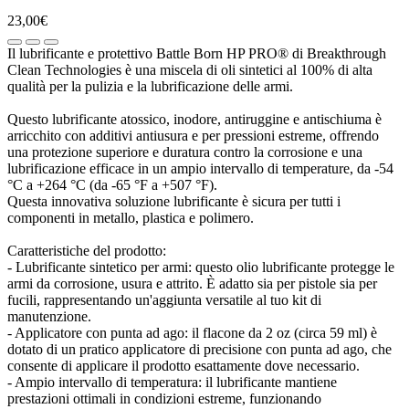
23,00€
Il lubrificante e protettivo Battle Born HP PRO® di Breakthrough
Clean Technologies è una miscela di oli sintetici al 100% di alta
qualità per la pulizia e la lubrificazione delle armi.
Questo lubrificante atossico, inodore, antiruggine e antischiuma è
arricchito con additivi antiusura e per pressioni estreme, offrendo
una protezione superiore e duratura contro la corrosione e una
lubrificazione efficace in un ampio intervallo di temperature, da -54
°C a +264 °C (da -65 °F a +507 °F).
Questa innovativa soluzione lubrificante è sicura per tutti i
componenti in metallo, plastica e polimero.
Caratteristiche del prodotto:
- Lubrificante sintetico per armi: questo olio lubrificante protegge le
armi da corrosione, usura e attrito. È adatto sia per pistole sia per
fucili, rappresentando un'aggiunta versatile al tuo kit di
manutenzione.
- Applicatore con punta ad ago: il flacone da 2 oz (circa 59 ml) è
dotato di un pratico applicatore di precisione con punta ad ago, che
consente di applicare il prodotto esattamente dove necessario.
- Ampio intervallo di temperatura: il lubrificante mantiene
prestazioni ottimali in condizioni estreme, funzionando