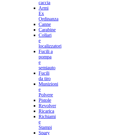
caccia
Armi
Ex
Ordinanza
Canne
Carabine
Collari
e
localizzatori
Fucili a
pompa
e
semiauto
Fucili
da tiro
Munizioni
e
Polvere
Pistole
Revolver
Ricarica
Richiami
e
Stampi
Spary